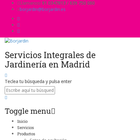
Llamanos!
91 0347813 / 639 750 060
borjardin@borjardin.es
Servicios Integrales de
Jardinería en Madrid
Teclea tu búsqueda y pulsa enter
Toggle menu
Skip
Inicio
to
Servicios
content
Productos